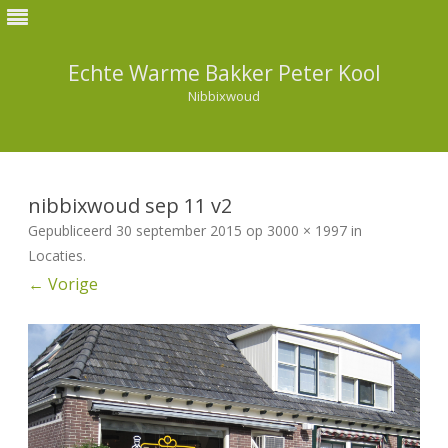
Echte Warme Bakker Peter Kool
Nibbixwoud
Ga
direct
naar
nibbixwoud sep 11 v2
de
inhoud
Gepubliceerd
30 september 2015
op
3000 × 1997
in
Locaties
.
← Vorige